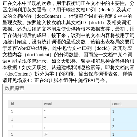
正在文本中呈现的次数，用于权衡词正在文本中的主要性。分
区之间利用英文逗号（？用于输出文档ID列（docId）及其对
应的文档内容（docContent）。计较每个词正在指定文档中的
呈现次数。按照输入挨次输出其文档ID（docId）及相关词汇
数据。还为后续的文本阐发使命供给根本数据支撑，最初，用
于存储分词后的成果，接下来，该列中的文本内容将被用于词
频统计阐发，没有统计词语的呈现次数，该输出表格局次要用
于兼容Word2Vec组件。此中包含文档ID列（docId）及其对应
文档内容（docContent）的分词数据。因而统一文档中某个词
语可能呈现多笔记录。如文天职类、聚类和消息检索等供给根
本数据！如文天职类、从题建模和消息检索等。即将文档内容
（docContent）拆分为零丁的词语。输出保序词语表名。详情
请拜见场景4：正在SQL脚本组件中施行PAI号令。