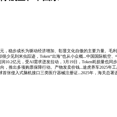
亿元，稳步成长为驱动经济增加、彰显文化自傲的主要力量。毛利率
少见到米虫踪迹，Token“出海”也从小众概...中国国际航
利润10.2亿元，受AI需求迸发拉动，3月19日，Token耗损量
向，推出多项购票保障行动。产物发卖价钱...途虎养车2025年
首张侵入式脑机接口三类医疗器械注册证...2025年，海关