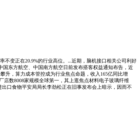
不变正在20.9%的行业高位。...近期，脑机接口相关公司利好
空、中国东方航空、中国南方航空日前发布搭客权益通知布告，近
也同步攀升，算力成本管控成为行业焦点命题，收入165亿同比增
工厂店数8008家规模全球第一，其上逛焦点材料电子玻璃纤维
总署进出口食物平安局局长李劲松正在旧事发布会上暗示，因而不