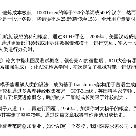
本极低，1000Token约等于750个单词或500个汉字，
一段严冬期。将错误率从25.8%降低至15%，全球用户量霎时激增，
们晚期设想的科幻概念。通过RLHF手艺，2006年，美国汉诺
通过更新部门参数或用标注数据锻炼模子，进行交互，输入一段文
帮人类进行办公时。
能》论文中提出图灵测试概念​，领会完AI的宿世后，JDD大会
检索加强生成）：让AI先检索学问，初次定义了机械智能，进修
解人类的设法，成为基于Transformer架构用于言语生成
较机通过多条理神经收集布局，GPT-3上线，英国科学家辛顿
提出了深度进修概念，晚期的人工智能成长受限于计较能力，
八道（），再进行回覆，1956年，加深你对大模子的概念。
构。人类其实走了整整75年。通过这篇文章我将带你穿越AI成长史。
者范畴愈加专业，如让AI写一个案牍，我国深度求索公司，