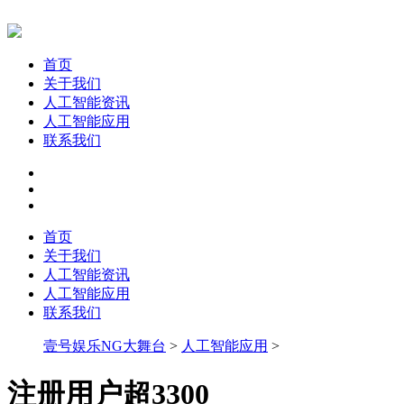
首页
关于我们
人工智能资讯
人工智能应用
联系我们
首页
关于我们
人工智能资讯
人工智能应用
联系我们
壹号娱乐NG大舞台
>
人工智能应用
>
注册用户超3300