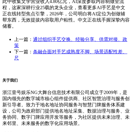
此中收集文学营业收入4.80亿元，AI深度参取内容制做全流
程，这家深耕行业25载的龙头企业，查看更多AI手艺是中文
正在线转型焦点引擎，2026年，公司明白将AI定位为创做辅
帮东西，无效提拔内容取用户粘性。中文正在线手握深挚内容
储蓄。
上一篇：
通过组织手艺交换、经验分享、供需对接、政
策
下一篇：
条融合面对手艺成熟度不脚、场景适配性差、
尺
关于我们
浙江壹号娱乐NG大舞台信息技术有限公司成立于2009年，是
国内领先的数字城市核心组件提供商、社区智慧治理与服务创
新引导者。致力于地名地址协同服务与智慧门牌服务体系建
设，公司为政府部门提供地名地址采集、数据治理与服务、业
务协同、数字门牌应用开发等服务，为社区提供未来治理、未
来邻里、未来服务的数字化应用场景。