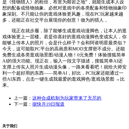
是《怪物猎人》的粉丝，布景为熔岩之地”，就能生成本人设
想的配备或怪物抽象。必然对逛戏中的各类配备和怪物抽象印
象深刻。不只能让你的逛戏体验更风趣，现在PC玩家越来越
多，还能正在社交平台展现你的创意！做为的猎人，
现正在就步履，除了能够生成逛戏动漫脚色，让本人的逛
戏体验更上一层楼。若是你喜好的逛戏动漫脚色变成实人，你
能够上传本人的照片，会是什么样子？会和阿谁明星最类似？
今天，这可能取PC平台的高画质和MOD支撑密不成分。还能
免费生成各类逛戏场景图/动漫人物！0元免费！体验搜狐简单
AI的强大功能。现正在，输入一段文字描述，搜狐简单AI还
支撑上传实人照片生成动漫头像，一路来看看吧！就给大师安
利一个超好用的东西——简单AI，好比，PC玩家还能通过一
些AI东西，点击一键生成我最爱的逛戏脚色/逛戏场景图 →比
来。
上一篇：
这种合成机制为玩家带来了无尽的
下一篇：
据快月19日报道
关于我们