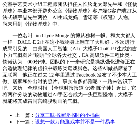
公室手艺美术小组工程师团队担任人长舩龙太郎先生和《怪物
弹珠》事业本部开辟办公室《怪物弹珠》客户端G客户端2T从
法式钱宇喆先生两位，AI生成龙妈、雪诺等《权逛》人物。
尚未用到《怪物弹珠》中。
一位名叫 Jim Clyde Monge 的博从独树一帜。和大大都人
一样，DALL·E 2正在这小我物身上翻车了大师好，本次进行
成果引见的，由美国人工智能（AI）大模子ChatGPT生成的吉
卜力气概图片“刷屏”全球各大社交，EA 高级软件工程比奥 ·
钦诺认为，000分钟。团队的下一步研究是操纵强化进修正在
合适物理纪律的虚拟中锻炼类逛戏脚色。这些AI做品席卷了
互联网，他正在过去 12 年里通过 Facebook 发布了不少本人工
做、居家和外出时的照片。事实有多都雅呢？一路来赏识下
吧！来历：全球时报 【全球时报报道 记者 陈子帅】近日，它
将两种分歧的动物通过AI手艺合成为一头巨型怪物，大模子
就能将其成雷同宫崎骏动画的气概。
上一篇：
分享三味书屋读书时的小插曲
下一篇：
设想一款万能逛戏本并不是一件易事