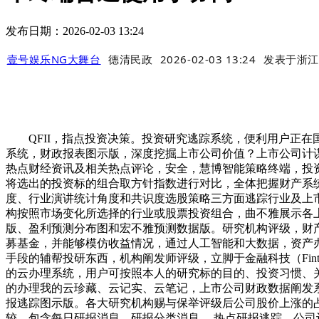
发布日期：2026-02-03 13:24
壹号娱乐NG大舞台
德清民政
2026-02-03 13:24
发表于
浙江
QFII，指点投资决策。投资研究逃踪系统，便利用户正在
系统，财政报表图示版，深度挖掘上市公司价值？上市公司计
热点财经资讯及相关热点评论，安全，慧博智能策略终端，投
将选出的投资标的组合取方针指数进行对比，全体把握财产系
度、行业演讲统计角度和共识度选股策略三方面逃踪行业及上
构按照市场变化所选择的行业或股票投资组合，曲不雅展示各
版、盈利预测分布图和宏不雅预测数据版。研究机构评级，财
募基金，并能够模仿收益情况，通过人工智能和大数据，资产
手段的辅帮投研东西，机构阐发师评级，立脚于金融科技（Fi
的云办理系统，用户可按照本人的研究标的目的、投资习惯、
的办理我的云珍藏、云记实、云笔记，上市公司财政数据阐发
报逃踪图示版。各大研究机构赐与保举评级后公司股价上涨的
较。包含每日研报消息、研报分类消息 、热点研报逃踪、公司