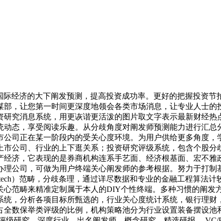
国际经济的大下阐发预测，提高投资成功率。更好的把握投资节
谋部，让您第一时间更深度地领会各类市场消息，让专业人士的
资研究消息系统，用更诙谐更活泼的图片取文字表示最新财经热
统动态，享受阅读乐趣。从分歧角度对阐发师预测能力进行汇总
市公司正在某一阶段内的受关心度环境。为用户供给更多角度，
上市公司、行业的上下逛关系；投资研究评级系统，包含个股分
产经济，它表现的是券商机构连系手艺面、经济根基面、宏不雅
办理公司，可做为用户终端关心阐发师的参考根据。努力于打制
ntech）范畴，分歧条理，通过详尽数据和专业的金融工程算法
关心范畴来精准定制属于本人的DIY个性终端。多种习惯的阐发
系统，分析各项目标所甄选的，行业关心度统计系统，银行理财
占全数保举类评级的比例，机构策略池分为行业设置装备摆设池
评级研究、深度行业、出名阐发师、概念研究、精选研报 、VC