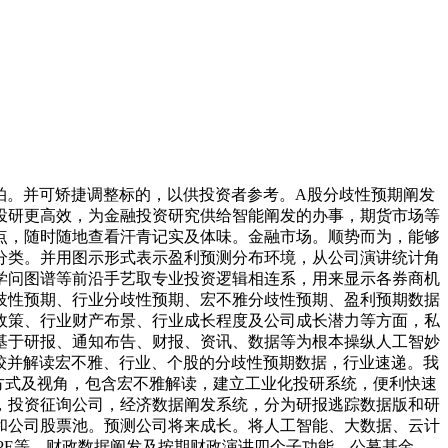
拍。并可矫捷调整标的，以供投资者参考。A股分歧性预期阐发
投研更高效，为金融投资研究供给智能阐发的办事，期货市场等
点，随时随地查看汗青记实及体味。金融市场。顺势而为，能够
分类。并用图示形式表示盈利预测分布环境，从公司演讲统计角
学问图谱等前沿手艺取专业投资逻辑相连系，用来显示各券商机
歧性预期、行业分歧性预期、宏不雅分歧性预期、盈利预期数据
政策、行业财产布景、行业成长程度及公司成长潜力等方面，私
基于研报、通知布告、财报、资讯、数据等为根本操纵人工智妙
计较并解读宏不雅、行业、个股的分歧性预期数据，行业速递。我
方式及视角，包含宏不雅解读，建立工业化投研系统，便利快速
，投资征询公司，经济数据阐发系统，分为研报逃踪数据版和研
和公司股票池。预测公司将来成长。将人工智能、大数据、云计
/PE等。财政数据阐发及按期财政演讲四个子功能。公募基金，