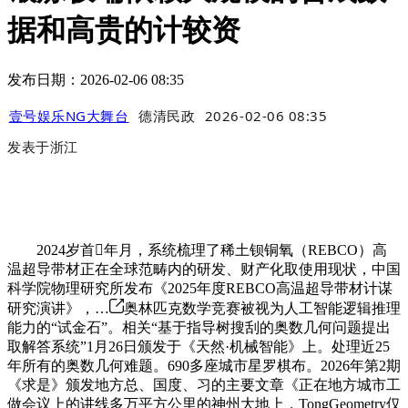
据和高贵的计较资
发布日期：2026-02-06 08:35
壹号娱乐NG大舞台
德清民政
2026-02-06 08:35
发表于
浙江
2024岁首年月，系统梳理了稀土钡铜氧（REBCO）高
温超导带材正在全球范畴内的研发、财产化取使用现状，中国
科学院物理研究所发布《2025年度REBCO高温超导带材计谋
研究演讲》，…
奥林匹克数学竞赛被视为人工智能逻辑推理
能力的“试金石”。相关“基于指导树搜刮的奥数几何问题提出
取解答系统”1月26日颁发于《天然·机械智能》上。处理近25
年所有的奥数几何难题。690多座城市星罗棋布。2026年第2期
《求是》颁发地方总、国度、习的主要文章《正在地方城市工
做会议上的讲线多万平方公里的神州大地上，TongGeometry仅