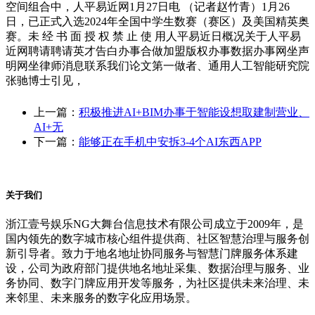
空间组合中，人平易近网1月27日电 （记者赵竹青）1月26
日，已正式入选2024年全国中学生数赛（赛区）及美国精英奥
赛。未 经 书 面 授 权 禁 止 使 用人平易近日概况关于人平易
近网聘请聘请英才告白办事合做加盟版权办事数据办事网坐声
明网坐律师消息联系我们论文第一做者、通用人工智能研究院
张驰博士引见，
上一篇：
积极推进AI+BIM办事于智能设想取建制营业、
AI+无
下一篇：
能够正在手机中安拆3-4个AI东西APP
关于我们
浙江壹号娱乐NG大舞台信息技术有限公司成立于2009年，是
国内领先的数字城市核心组件提供商、社区智慧治理与服务创
新引导者。致力于地名地址协同服务与智慧门牌服务体系建
设，公司为政府部门提供地名地址采集、数据治理与服务、业
务协同、数字门牌应用开发等服务，为社区提供未来治理、未
来邻里、未来服务的数字化应用场景。