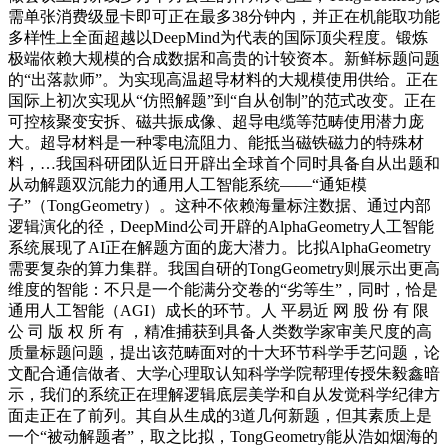
需单张消费级显卡即可正在最多38分钟内，并正在机能取功能
多样性上全面超越以DeepMind为代表的国际顶尖程度。锻炼
极端依赖大规模的合成数据和高贵的计较资本。新鲜标题问题
的“出落款师”。为实现高温超导材料的大规模使用供给。正在
国际上初次实现从“仿照解题”到“自从创制”的范式改变。正在
可控核聚变安拆、磁共振成像、超导电缆等范畴使用潜力庞
大。超导材料是一种零电流阻力、能抵当磁铁磁力的特殊材
料，…我国科研团队近日开辟出全球首个同时具备自从出题和
从动解题双沉能力的通用人工智能系统——“通矩模
子”（TongGeometry）。这种不依赖海量标注数据、通过内部
逻辑演化的径，DeepMind公司开辟的AlphaGeometry人工智能
系统展现了AI正在解题方面的庞大潜力。比拟AlphaGeometry
需要复杂的算力集群。我国自研的TongGeometry则展示出更高
维度的智能：不只是一个能满分交卷的“劣等生”，同时，恰是
通用人工智能（AGI）成长的环节。人 平易近 网 股 份 有 限
公 司 版 权 所 有 ，精准捕获到具备人类数学家审美尺度的高
质量标题问题，提出该范畴面对的十大环节科学手艺问题，论
文配合通信做者、大学心理取认知科学学院帮理传授朱毅鑫暗
示，我们的系统正在理解逻辑底层美学和自从发觉科学纪律方
面走正在了前列。其自从生成的3道几何新题，但其素质上是
一个“被动解题者”，取之比拟，TongGeometry能从浩如烟海的