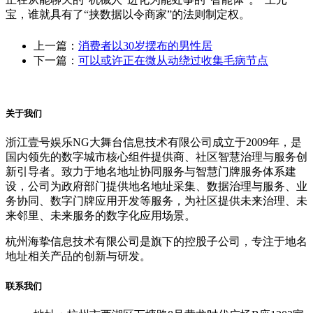
宝，谁就具有了“挟数据以令商家”的法则制定权。
上一篇：
消费者以30岁摆布的男性居
下一篇：
可以或许正在微从动绕过收集毛病节点
关于我们
浙江壹号娱乐NG大舞台信息技术有限公司成立于2009年，是
国内领先的数字城市核心组件提供商、社区智慧治理与服务创
新引导者。致力于地名地址协同服务与智慧门牌服务体系建
设，公司为政府部门提供地名地址采集、数据治理与服务、业
务协同、数字门牌应用开发等服务，为社区提供未来治理、未
来邻里、未来服务的数字化应用场景。
杭州海挚信息技术有限公司是旗下的控股子公司，专注于地名
地址相关产品的创新与研发。
联系我们