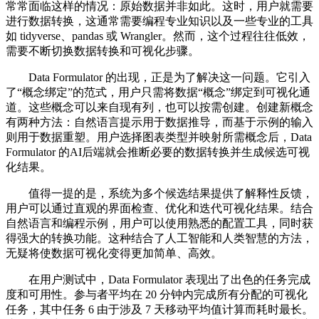
常常面临这样的情况：原始数据并非如此。这时，用户就需要
进行数据转换，这通常需要编程专业知识以及一些专业的工具
如 tidyverse、pandas 或 Wrangler。然而，这个过程往往低效，
需要不断切换数据转换和可视化步骤。
Data Formulator 的出现，正是为了解决这一问题。它引入
了“概念绑定”的范式，用户只需将数据“概念”绑定到可视化通
道。这些概念可以来自现有列，也可以按需创建。创建新概念
有两种方法：自然语言提示用于数据推导，而基于示例的输入
则用于数据重塑。用户选择图表类型并映射所需概念后，Data
Formulator 的AI后端就会推断必要的数据转换并生成候选可视
化结果。
值得一提的是，系统为多个候选结果提供了解释性反馈，
用户可以通过直观的界面检查、优化和迭代可视化结果。结合
自然语言和编程示例，用户可以使用熟悉的配置工具，同时获
得强大的转换功能。这种结合了人工智能和人类智慧的方法，
无疑将使数据可视化变得更加简单、高效。
在用户测试中，Data Formulator 表现出了出色的任务完成
度和可用性。参与者平均在 20 分钟内完成所有分配的可视化
任务，其中任务 6 由于涉及 7 天移动平均值计算而耗时最长。