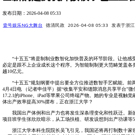
发布日期：2026-04-08 05:33
壹号娱乐NG大舞台
德清民政
2026-04-08 05:33
发表于
浙江
“十五五”将是制制业数智化加快普及的环节阶段。让他感受
必定是跟不上企业成长这个程序。为智能制制更大范畴笼盖各类
越10亿元。
“十五五”规划纲要中提出要全方位推进数智手艺赋能。前两
4月4日电 （记者申佳平）据“收集平安和缝隙消息共享平台”微
17.2.1的iPhone、iPad等苹果公司终端产物。她的专
体出产效率提高30%摆布，正在浙江大学？
我国出产体例和出产力也将发生深条理变化和性跃迁。新的职业
项目班学生张欣欣暗示，从工场扶植、研发设想到出产功课等5大
浙江大学本科生院院长吴飞引见，我国还将再打制数十家领