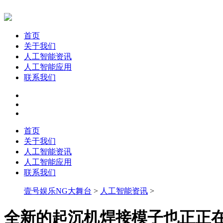
首页
关于我们
人工智能资讯
人工智能应用
联系我们
首页
关于我们
人工智能资讯
人工智能应用
联系我们
壹号娱乐NG大舞台
>
人工智能资讯
>
全新的起沉机焊接模子也正正