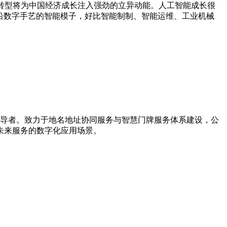
化转型将为中国经济成长注入强劲的立异动能。人工智能成长很
项前沿数字手艺的智能模子，好比智能制制、智能运维、工业机械
引导者。致力于地名地址协同服务与智慧门牌服务体系建设，公
未来服务的数字化应用场景。