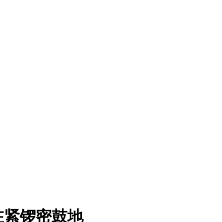
在紧锣密鼓地